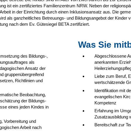
ung ist ein zertifiziertes Familienzentrum NRW. Neben der religions
 Arbeit in der Einrichtung durch einen Inklusionsansatz aus. Die ge
ird als ganzheitliches Betreuungs- und Bildungsangebot der Kinder v
htung nach dem Ev. Gütesiegel BETA zertifiziert.
Was Sie mitb
Umsetzung des Bildungs-,
Abgeschlossene Au
ungsauftrages als
anerkannten Erziehe
ädagogischen Ansatz der
Heilerziehungspfleg
und gruppenübergreifend
Liebe zum Beruf, 
etzen, Richtlinien und
wertschätzende Gr
Identifikation mit 
ematische Beobachtung,
evangelischen Kirc
schätzung der Bildungs-
Kompetenz
se eines jeden Kindes in
Erfahrung im Umgan
Zusatzausbildung
g, Vorbereitung und
Bereitschaft zur T
gogischen Arbeit nach