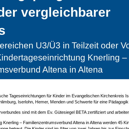
der vergleichbarer
s
ereichen U3/Ü3 in Teilzeit oder Vo
Kindertageseinrichtung Knerling –
msverbund Altena in Altena
che Tageseinrichtungen für Kinder im Evangelischen Kirchenkreis Is
limburg, Iserlohn, Hemer, Menden und Schwerte für eine Pädagogik de
verbundes sind mit dem Ev. Gütesiegel BETA zertifiziert und arbeiten 
ng Knerling – Familienzentrumsverbund Altena in Altena werden 45 Ki
uppe betreut. Die Kinder sind im Alter von zwei Jahren bis zur Einsch