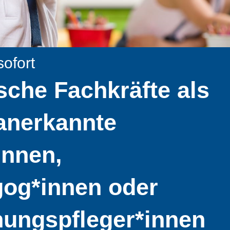
ofort
che Fachkräfte als
 anerkannte
innen,
gog*innen oder
hungspfleger*innen