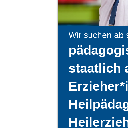
Wir suchen ab s
pädagogis
staatlich
Erzieher*
Heilpäda
Heilerzie